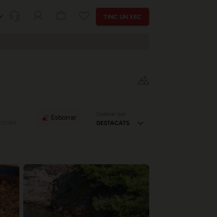
TINC UN XEC
Ordenar per:
Esborrar
ències