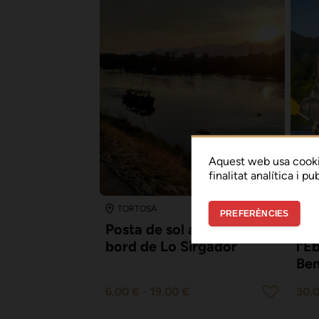
Aquest web usa cooki
finalitat analítica i p
9.5
TORTOSA
BE
PREFERÈNCIES
Posta de sol amb cava a
Des
bord de Lo Sirgador
l'E
Ben
6,00 €
-
19,00 €
30,