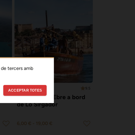
 de tercers amb
9.9
9.5
TORTOSA
ACCEPTAR TOTES
Vermut per l'Ebre a bord
de Lo Sirgador
6,00 €
-
19,00 €