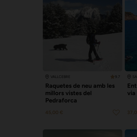
9.7
VALLCEBRE
Raquetes de neu amb les
Ent
millors vistes del
via
Pedraforca
45,00 €
37,