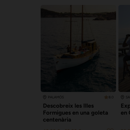
8.0
PALAMÓS
SA
Descobreix les Illes
Exp
Formigues en una goleta
en 
centenària