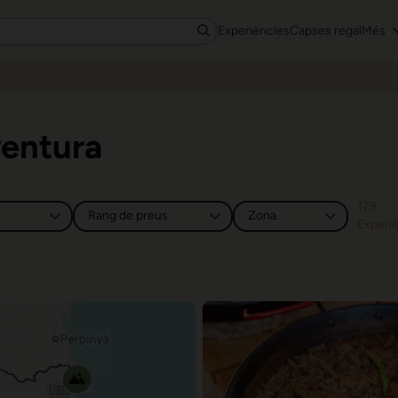
Experiències
Capses regal
Més
entura
178
Experi