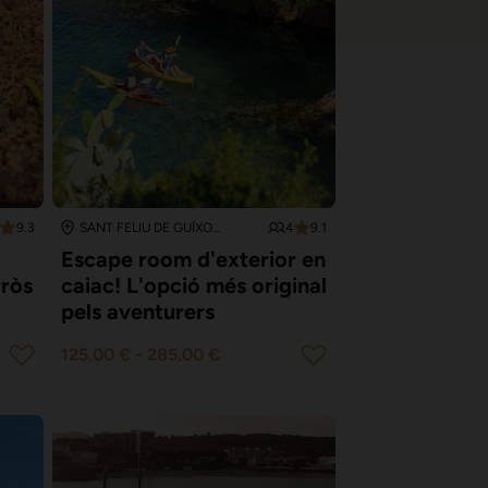
9.3
4
9.1
SANT FELIU DE GUÍXOLS
Escape room d'exterior en
rròs
caiac! L'opció més original
pels aventurers
125,00 €
-
285,00 €