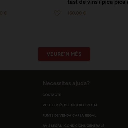
tast de vins i pica pica 
bord d'una goleta
0 €
160,00 €
VEURE'N MÉS
Necessites ajuda?
CONTACTE
VULL FER ÚS DEL MEU XEC REGAL
PUNTS DE VENDA CAPSA REGAL
AVÍS LEGAL I CONDICIONS GENERALS