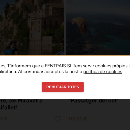
es. T'informem que a FENTPAIS SL fem servir cookies pròpies i
ublicitària. Al continuar acceptes la nostra
política de cookies
9.7
NIFALLET
ÀGER
REBUTJAR TOTES
cens en caiac per
Vol en parapent
bre; de Miravet a
"Passatger del cel"
ifallet!
00 €
110,00 €