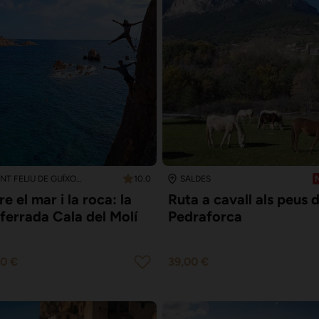
10.0
SANT FELIU DE GUÍXOLS
SALDES
re el mar i la roca: la
Ruta a cavall als peus d
 ferrada Cala del Molí
Pedraforca
00 €
39,00 €