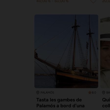
40,00 €
-
60,00 €
20,
8.0
PALAMÓS
B
Tasta les gambes de
Qui
Palamós a bord d'una
col