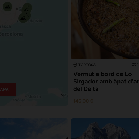
2
TORTOSA
Vermut a bord de Lo
Sirgador amb àpat d'a
del Delta
MAPA
146,00 €