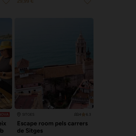
29,99 €
4
6.3
NOVA
SITGES
eix
Escape room pels carrers
mb
de Sitges