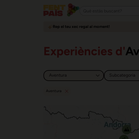
Rep el teu xec regal al moment!
Experiències d'
Av
Aventura