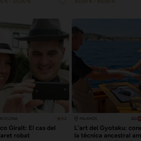
00 €
-
25,00 €
30,00 €
-
60,00 €
9.2
2
ARCELONA
PALAMÓS
co Giralt: El cas del
L'art del Gyotaku: con
laret robat
la tècnica ancestral a