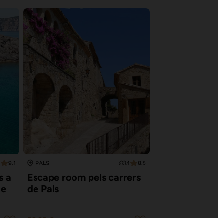
9.1
4
8.5
PALS
s a
Escape room pels carrers
de
de Pals