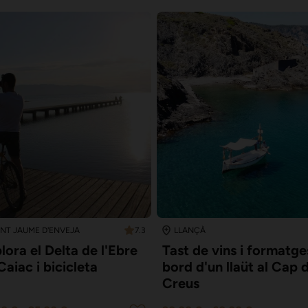
7.3
NT JAUME D'ENVEJA
LLANÇÀ
lora el Delta de l'Ebre
Tast de vins i formatge
Caiac i bicicleta
bord d'un llaüt al Cap 
Creus