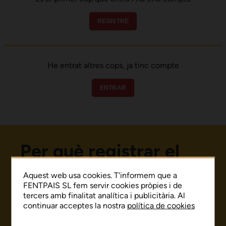
REGISTRE
He entrat altres cops, ja tinc compte
ENTRAR
Per què registrar el
teu xec?
Aquest web usa cookies. T'informem que a
FENTPAIS SL fem servir cookies pròpies i de
tercers amb finalitat analítica i publicitària. Al
continuar acceptes la nostra
política de cookies