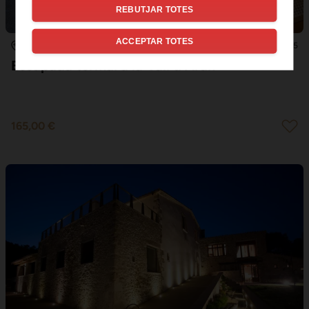
REBUTJAR TOTES
ACCEPTAR TOTES
2
9.5
LES
Escapada termal a la Vall d'Aran
165,00 €