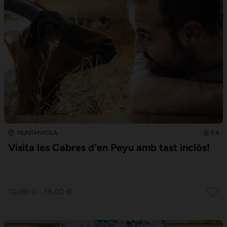
9.4
MUNTANYOLA
Visita les Cabres d'en Peyu amb tast inclòs!
10,00 €
-
16,00 €