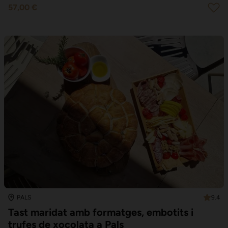
57,00 €
9.4
PALS
Tast maridat amb formatges, embotits i
trufes de xocolata a Pals