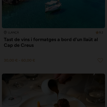
9.2
LLANÇÀ
Tast de vins i formatges a bord d'un llaüt al
Cap de Creus
30,00 €
-
60,00 €