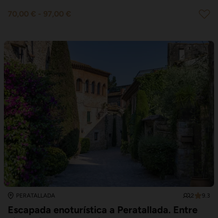
70,00 €
-
97,00 €
2
9.3
PERATALLADA
Escapada enoturística a Peratallada. Entre