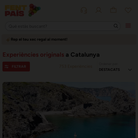
Rep el teu xec regal al moment!
Experiències originals
a Catalunya
Ordenar per:
753
Experiències
FILTRAR