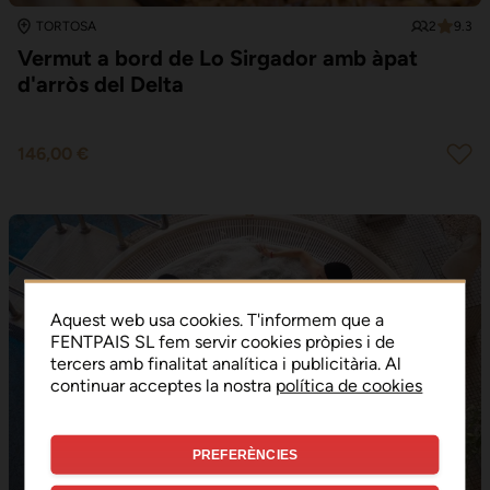
2
9.3
TORTOSA
Vermut a bord de Lo Sirgador amb àpat
d'arròs del Delta
146,00 €
Aquest web usa cookies. T'informem que a
FENTPAIS SL fem servir cookies pròpies i de
tercers amb finalitat analítica i publicitària. Al
continuar acceptes la nostra
política de cookies
PREFERÈNCIES