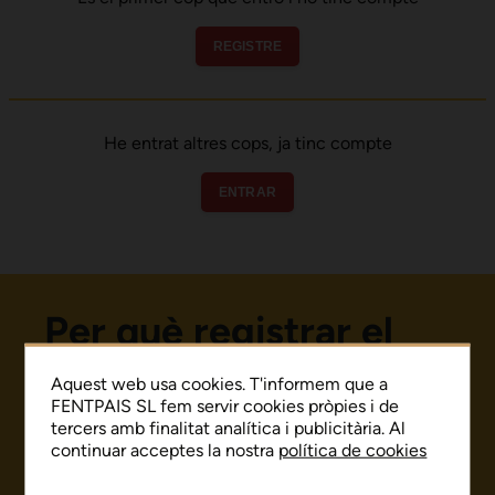
REGISTRE
He entrat altres cops, ja tinc compte
ENTRAR
Per què registrar el
teu xec?
Aquest web usa cookies. T'informem que a
FENTPAIS SL fem servir cookies pròpies i de
tercers amb finalitat analítica i publicitària. Al
continuar acceptes la nostra
política de cookies