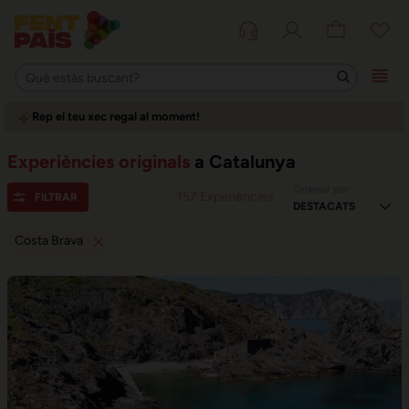
Rep el teu xec regal al moment!
Experiències originals
a Catalunya
Ordenar per:
157
Experiències
FILTRAR
Costa Brava