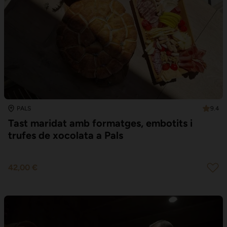
9.4
PALS
Tast maridat amb formatges, embotits i
trufes de xocolata a Pals
42,00 €