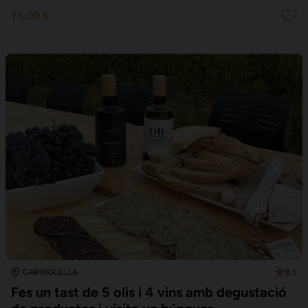
75,00 €
9.5
GARRIGUELLA
Fes un tast de 5 olis i 4 vins amb degustació