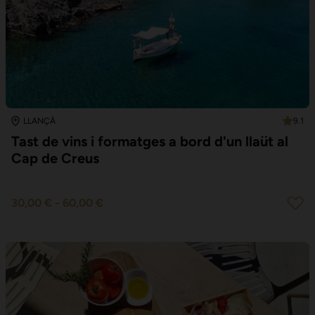
9.1
LLANÇÀ
Tast de vins i formatges a bord d'un llaüt al
Cap de Creus
30,00 €
-
60,00 €