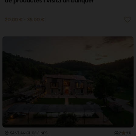
de productes i visita un búnquer
20,00 €
-
35,00 €
2
9.6
SANT ANIOL DE FINESTRES