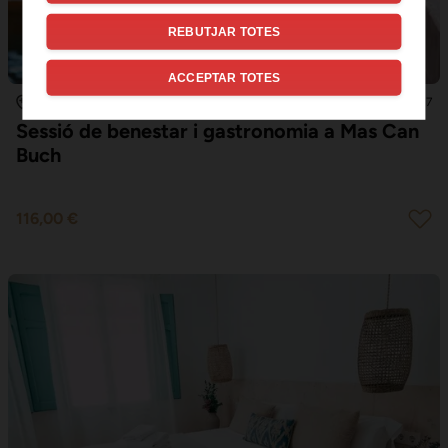
REBUTJAR TOTES
ACCEPTAR TOTES
2
9.7
SANT ANIOL DE FINESTRES
Sessió de benestar i gastronomia a Mas Can
Buch
116,00 €