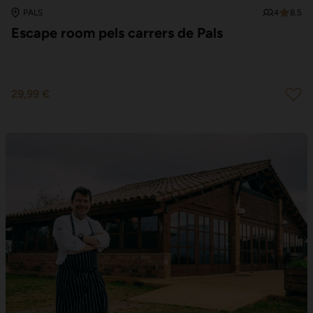
4
8.5
PALS
Escape room pels carrers de Pals
29,99 €