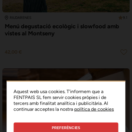
9.1
RIUDARENES
Menú degustació ecològic i slowfood amb
vistes al Montseny
42,00 €
Aquest web usa cookies. T'informem que a
FENTPAIS SL fem servir cookies pròpies i de
tercers amb finalitat analítica i publicitària. Al
continuar acceptes la nostra
política de cookies
PREFERÈNCIES