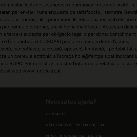
a de prestar-li els nostres serveis i comunicar-nos amb vostè. T
itzaran per enviar-li una enquesta de satisfacció, i remetre Newsl
cacions comercials i promocionals relacionades amb els nostr
s per correu electrònic, si així ho ha manifestat. Aquestes dade
n a tercers excepte per obligació legal o per donar compliment
cte d’un contracte. L’USUARI podrà exercir els drets d’accés,
cació, cancel·lació, supressió, oposició, limitació, i portabilitat, d
ecte un correu electrònic a l’adreça hola@fentpais.cat indicant l
ncia RGPD. Pot consultar la resta d’informació relativa a la prot
es al web www.fentpais.cat
Necessites ajuda?
CONTACTE
VULL FER ÚS DEL MEU XEC REGAL
PUNTS DE VENDA CAPSA REGAL