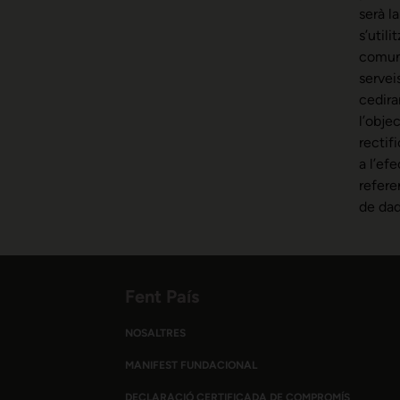
serà l
s’util
comuni
servei
cedira
l’obje
rectifi
a l’ef
refere
de dad
Fent País
NOSALTRES
MANIFEST FUNDACIONAL
DECLARACIÓ CERTIFICADA DE COMPROMÍS