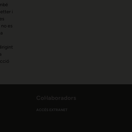
ambé
etter i
es
s no es
 a
irigint
a
ecció
Col·laboradors
ACCÉS EXTRANET