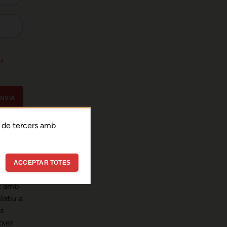
ls
NVIA
 de tercers amb
citat
i
meves
ACCEPTAR TOTES
nt amb
latiu a
s
txer