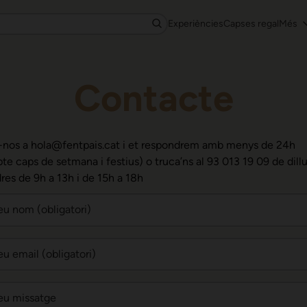
Experiències
Capses regal
Més
Contacte
-nos a hola@fentpais.cat i et respondrem amb menys de 24h
te caps de setmana i festius) o truca’ns al 93 013 19 09 de dill
res de 9h a 13h i de 15h a 18h
teu nom (obligatori)
eu email (obligatori)
teu missatge