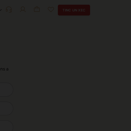
TINC UN XEC
uns a