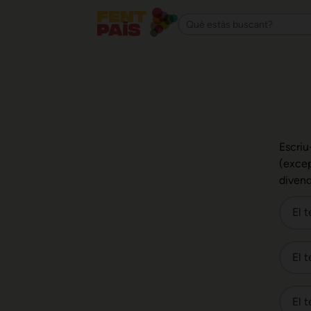
Escriu
(excep
divend
El 
El t
El 